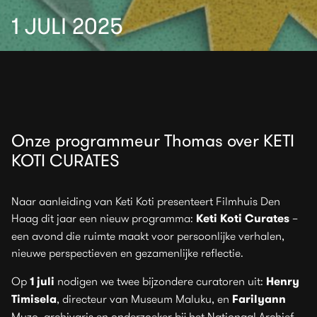
1 JULI 2025
Onze programmeur Thomas over KETI
KOTI CURATES
Naar aanleiding van Keti Koti presenteert Filmhuis Den
Haag dit jaar een nieuw programma:
Keti Koti Curates
–
een avond die ruimte maakt voor persoonlijke verhalen,
nieuwe perspectieven en gezamenlijke reflectie.
Op
1 juli
nodigen we twee bijzondere curatoren uit:
Henry
Timisela
, directeur van Museum Maluku, en
Farilyann
Muzo, archivaris en onderzoeker bij het Nationaal Archief.