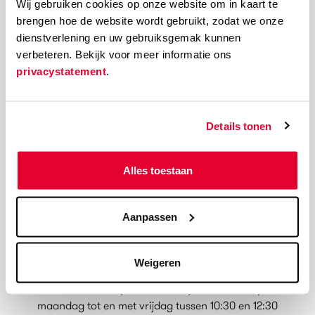
Wij gebruiken cookies op onze website om in kaart te
Van maandag t/m zondag is de kassa van 10.00
brengen hoe de website wordt gebruikt, zodat we onze
tot 22.00 uur open. Ons café is open van 10.00 tot
dienstverlening en uw gebruiksgemak kunnen
00.00 uur. Kom dus heerlijk ontbijten, een kop
verbeteren. Bekijk voor meer informatie ons
koffie drinken, lunchen of vegetarisch dineren. We
privacystatement
.
kijken ernaar uit!
MEER WETEN
Details tonen
Alles toestaan
Kassa
Aanpassen
Info over tickets, prijzen en kadobonnen vind je op
de bezoekerspagina. Vragen? Je kunt een mailtje
Weigeren
sturen naar tickets@filmhuisdenhaag.nl. De kassa
is telefonisch (070-3656030) bereikbaar op
maandag tot en met vrijdag tussen 10:30 en 12:30