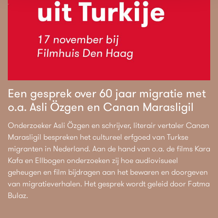
Een gesprek over 60 jaar migratie met
o.a. Asli Özgen en Canan Marasligil
Onderzoeker Asli Özgen en schrijver, literair vertaler Canan
Marasligil bespreken het cultureel erfgoed van Turkse
migranten in Nederland. Aan de hand van o.a. de films Kara
Kafa en Ellbogen onderzoeken zij hoe audiovisueel
geheugen en film bijdragen aan het bewaren en doorgeven
van migratieverhalen. Het gesprek wordt geleid door Fatma
Bulaz.