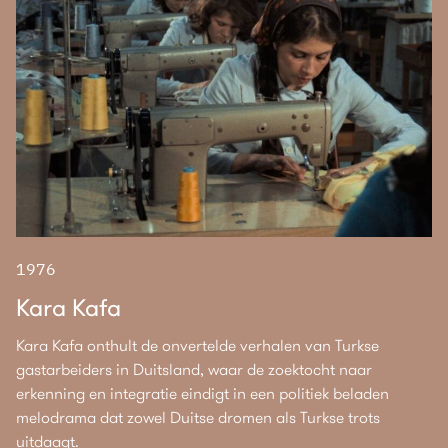
1976
Kara Kafa
Kara Kafa onthult de onvertelde verhalen van Turkse
gastarbeiders in Duitsland, waar de zoektocht naar
erkenning en integratie eindigt in een politiek beladen
melodrama dat zowel Duitse dromen als Turkse trots
uitdaagt.