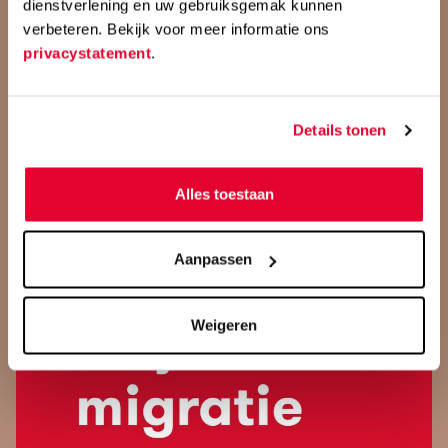
dienstverlening en uw gebruiksgemak kunnen
verbeteren. Bekijk voor meer informatie ons
2024
privacystatement
.
50 jaar HTIB: Tussen ideologie en
vervlogen idealen
Details tonen
In haar documentaire viert regisseur Nilüfer Öder het 50-
jarig bestaan van de Turkse Arbeidersvereniging, die in de
Alles toestaan
jaren '70 is opgericht door politieke vluchtelingen die
streden voor gelijke rechten en betere omstandigheden
voor Turkse arbeidsmigranten in Nederland.
Aanpassen
Weigeren