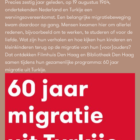
Precies zestig jaar geleden, op 19 augustus 1964,
ondertekenden Nederland en Turkije een
wervingsovereenkomst. Een belangrijke migratiebeweging
kwam daardoor op gang. Mensen kwamen hier om allerlei
redenen, bijvoorbeeld om te werken, te studeren of voor de
liefde. Wat zijn hun verhalen en hoe kijken hun kinderen en
kleinkinderen terug op de migratie van hun (voor)ouders?
Dat ontdekken Filmhuis Den Haag en Bibliotheek Den Haag
samen tijdens hun gezamenlijke programma: 60 jaar
migratie uit Turkije.