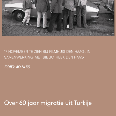
17 NOVEMBER TE ZIEN BIJ FILMHUIS DEN HAAG, IN
SAMENWERKING MET BIBLIOTHEEK DEN HAAG
FOTO: AD NUIS
Over 60 jaar migratie uit Turkije