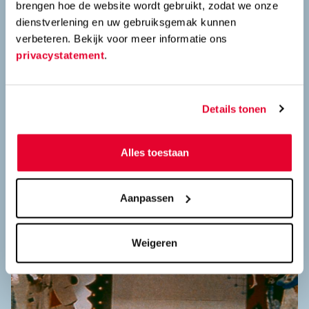
brengen hoe de website wordt gebruikt, zodat we onze
1958
dienstverlening en uw gebruiksgemak kunnen
verbeteren. Bekijk voor meer informatie ons
Mon Oncle
privacystatement
.
Terwijl een hypermoderne familie alles onder controle
probeert te houden, laat Monsieur Hulot zien dat
spontaniteit en menselijkheid zich niet laten organiseren.
Details tonen
Alles toestaan
Aanpassen
Weigeren