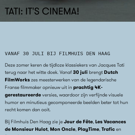
TATI: IT'S CINEMA!
VANAF 30 JULI BIJ FILMHUIS DEN HAAG
Deze zomer keren de tijdloze klassiekers van Jacques Tati
terug naar het witte doek. Vanaf
30 juli
brengt
Dutch
FilmWorks
zes meesterwerken van de legendarische
Franse filmmaker opnieuw uit in
prachtig 4K-
gerestaureerde
versies, waardoor zijn verfijnde visuele
humor en minutieus gecomponeerde beelden beter tot hun
recht komen dan ooit.
Bij Filmhuis Den Haag zie je
Jour de Fête
,
Les Vacances
de Monsieur Hulot
,
Mon Oncle
,
PlayTime
,
Trafic
en