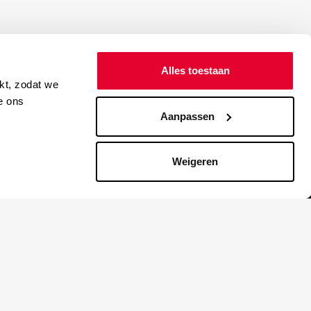
Alles toestaan
kt, zodat we
e ons
Aanpassen
Weigeren
Blijf up to date
lijkheid
NIEUWSBRIEF