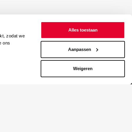
Alles toestaan
kt, zodat we
e ons
Aanpassen
Weigeren
Blijf up to date
lijkheid
NIEUWSBRIEF