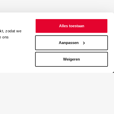
Alles toestaan
kt, zodat we
e ons
Aanpassen
Weigeren
Blijf up to date
lijkheid
NIEUWSBRIEF