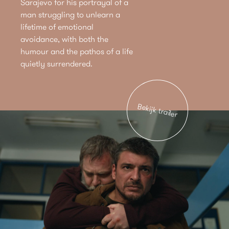
Sarajevo for his portrayal of a
man struggling to unlearn a
lifetime of emotional
avoidance, with both the
humour and the pathos of a life
quietly surrendered.
Bekijk trailer