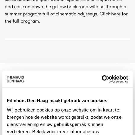
and ease on down the yellow brick road with us through a
summer program full of cinematic odysseys. Click
here
for
the full program.
Regisseur
Jerzy Kawalerowicz
Filmhuis Den Haag maakt gebruik van cookies
Cast
Wij gebruiken cookies op onze website om in kaart te
Jerzy Zelnik, Wiesława Mazurkiewicz, Barbara Brylska
brengen hoe de website wordt gebruikt, zodat we onze
dienstverlening en uw gebruiksgemak kunnen
Land
verbeteren. Bekijk voor meer informatie ons