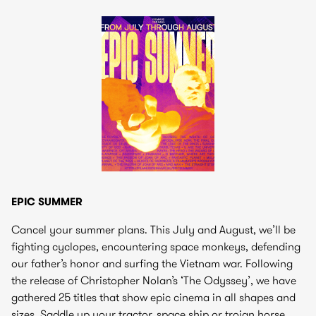
EPIC SUMMER
Cancel your summer plans. This July and August, we’ll be
fighting cyclopes, encountering space monkeys, defending
our father’s honor and surfing the Vietnam war. Following
the release of Christopher Nolan’s ‘The Odyssey’, we have
gathered 25 titles that show epic cinema in all shapes and
sizes. Saddle up your tractor, space ship or trojan horse