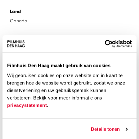
Land
Canada
Taal
Frans, Engels
Ondertiteling
Filmhuis Den Haag maakt gebruik van cookies
Nederlands of Engels [label: EN SUBS]
Wij gebruiken cookies op onze website om in kaart te
brengen hoe de website wordt gebruikt, zodat we onze
Speelduur
dienstverlening en uw gebruiksgemak kunnen
verbeteren. Bekijk voor meer informatie ons
97 min
privacystatement
.
Kijkwijzer
Details tonen