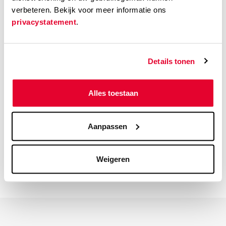
verbeteren. Bekijk voor meer informatie ons
Taal
privacystatement
.
Deens
Details tonen
Ondertiteling
Nederlands of Engels [label: EN SUBS]
Alles toestaan
Speelduur
113 min
Aanpassen
Kijkwijzer
Weigeren