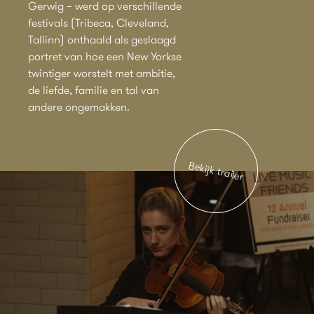
Gerwig – werd op verschillende
festivals (Tribeca, Cleveland,
Tallinn) onthaald als geslaagd
portret van hoe een New Yorkse
twintiger worstelt met ambitie,
de liefde, familie en tal van
andere ongemakken.
Bekijk trailer