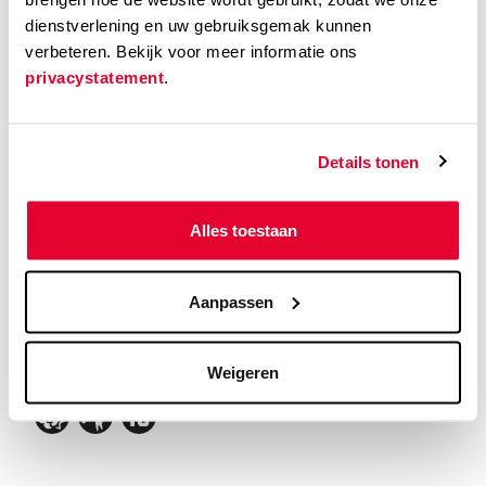
Land
dienstverlening en uw gebruiksgemak kunnen
Colombia
verbeteren. Bekijk voor meer informatie ons
privacystatement
.
Taal
Spaans, Engels
Details tonen
Ondertiteling
Nederlands of Engels [label: EN SUBS]
Alles toestaan
Speelduur
Aanpassen
102 min
Weigeren
Kijkwijzer