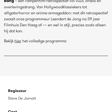
Bang
– een rampenfilm-retrospectief vol vuur, chaos en
overlevingsdrang. Van Hollywoodklassiekers tot
alligatorhorror en anime-armageddon: met dit retrospectief
zwaait onze programmeur Leendert de Jong na 39 jaar
Filmhuis Den Haag af — en wel in stijl, precies zoals alleen
hij dat kan.
Bekijk
hier
het volledige programma
Regisseur
Steve De Jarnatt
Cast