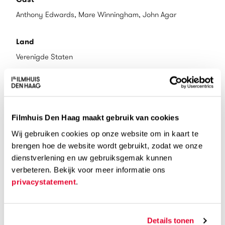
Anthony Edwards, Mare Winningham, John Agar
Land
Verenigde Staten
Taal
Engels
Filmhuis Den Haag maakt gebruik van cookies
Ondertiteling
Wij gebruiken cookies op onze website om in kaart te
Engels
brengen hoe de website wordt gebruikt, zodat we onze
dienstverlening en uw gebruiksgemak kunnen
Speelduur
verbeteren. Bekijk voor meer informatie ons
privacystatement
.
87 min
Kijkwijzer
Details tonen