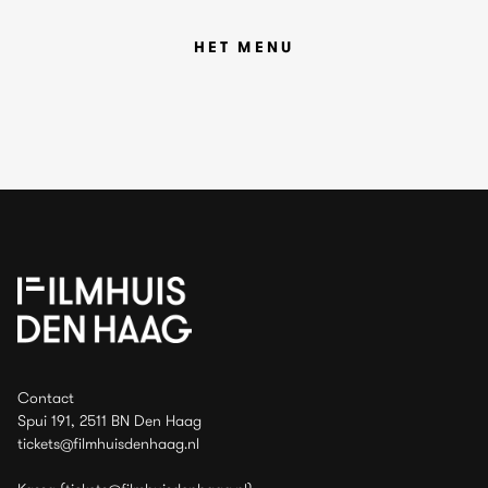
HET MENU
Contact
Spui 191, 2511 BN Den Haag
tickets@filmhuisdenhaag.nl