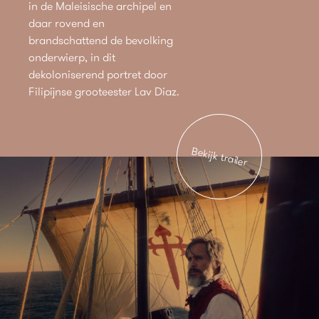
in de Maleisische archipel en
daar rovend en
brandschattend de bevolking
onderwierp, in dit
dekoloniserend portret door
Filipijnse grooteester Lav Diaz.
Bekijk trailer