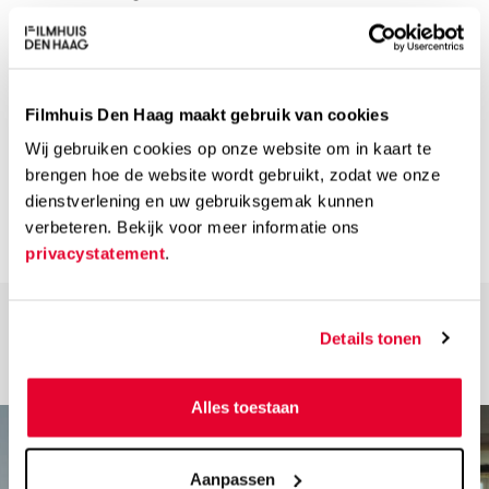
Nederlands of Engels [label: EN SUBS]
Speelduur
Filmhuis Den Haag maakt gebruik van cookies
160 min
Wij gebruiken cookies op onze website om in kaart te
Kijkwijzer
brengen hoe de website wordt gebruikt, zodat we onze
dienstverlening en uw gebruiksgemak kunnen
verbeteren. Bekijk voor meer informatie ons
privacystatement
.
Details tonen
Alles toestaan
Aanpassen