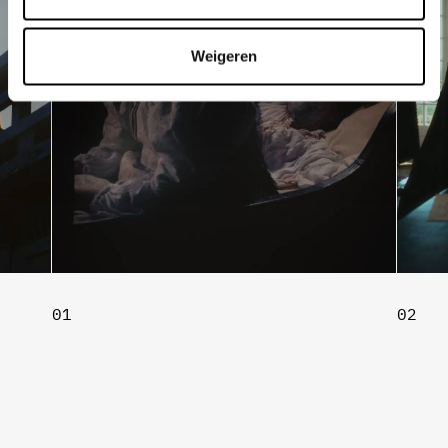
Weigeren
01
02