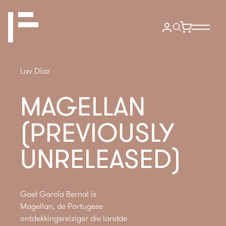
Lav Diaz
MAGELLAN
(PREVIOUSLY
UNRELEASED)
Gael García Bernal is
Magellan, de Portugese
ontdekkingsreiziger die landde