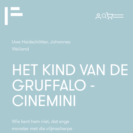
Uwe Heidschötter, Johannes
Weiland
HET KIND VAN DE
GRUFFALO -
CINEMINI
Wie kent hem niet, dat enge
monster met die vlijmscherpe