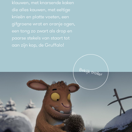
klauwen, met knarsende kaken
die alles kauwen, met eeltige
knieën en platte voeten, een
gifgroene wrat en oranje ogen,
een tong zo zwart als drop en
paarse stekels van staart tot
aan zijn kop, de Gruffalo!
Bekijk trailer