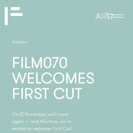
Various
FILM070
WELCOMES
FIRST CUT
On 12 November, we’ll meet
again — and this time, we’re
excited to welcome First Cut!