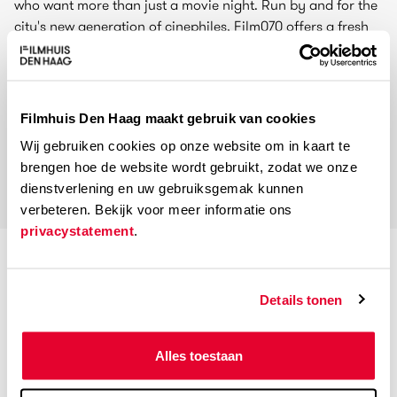
who want more than just a movie night. Run by and for the
city's new generation of cinephiles, Film070 offers a fresh
take on film screenings with a mix of exciting programming
and interactive experiences.
For more information, check out
the film070 page.
Filmhuis Den Haag maakt gebruik van cookies
Wij gebruiken cookies op onze website om in kaart te
brengen hoe de website wordt gebruikt, zodat we onze
dienstverlening en uw gebruiksgemak kunnen
verbeteren. Bekijk voor meer informatie ons
privacystatement
.
Regisseur
Details tonen
Various
Cast
Alles toestaan
Various