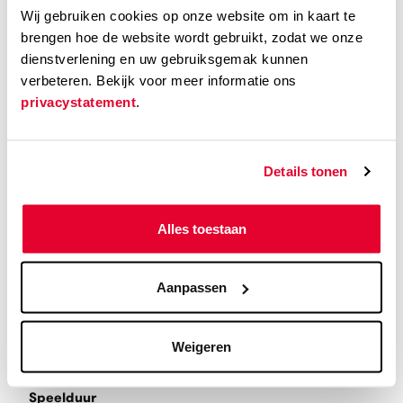
Wij gebruiken cookies op onze website om in kaart te
Regisseur
brengen hoe de website wordt gebruikt, zodat we onze
Ciro Guerra
dienstverlening en uw gebruiksgemak kunnen
verbeteren. Bekijk voor meer informatie ons
Cast
privacystatement
.
Antonio Bolívar, Brionne Davis, Jan Bijvoet
Land
Details tonen
Colombia, Venezuela, Argentinië
Alles toestaan
Taal
Catalaans, Duits, Latijn, Portugees en Spaans
Aanpassen
Ondertiteling
Weigeren
Engels
Speelduur