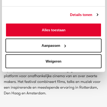
Details tonen
Alles toestaan
BLACK SOIL
Aanpassen
Black Soil is een filmfestival dat de rijke diversiteit van de
Afrikaanse diaspora en de zwarte cultuur viert.
Weigeren
Oorspronkelijk opgericht in 2003 als Europa’s eerste
hiphopfilmfestival, is het inmiddels uitgegroeid tot een
platform voor onafhankelijke cinema van en over zwarte
makers. Het festival combineert films, talks en muziek voor
een inspirerende en meeslepende ervaring in Rotterdam,
Den Haag en Amsterdam.